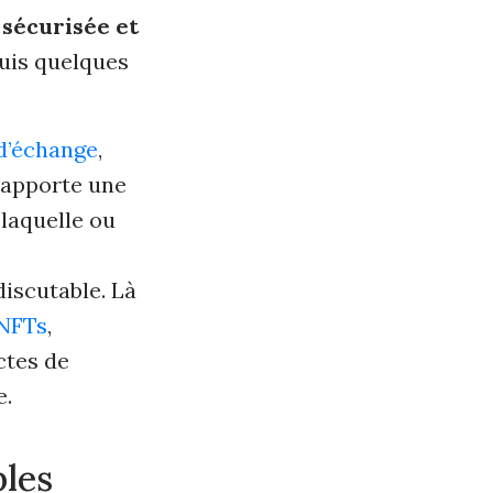
 sécurisée et
puis quelques
 d’échange
,
’apporte une
laquelle ou
discutable. Là
 NFTs
,
ctes de
e.
bles