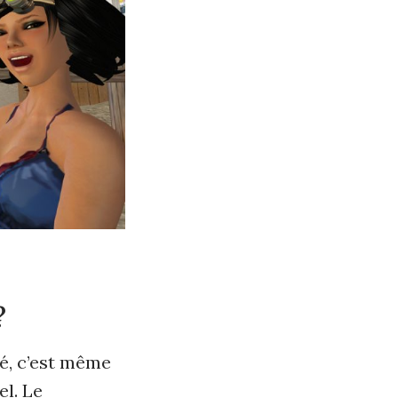
?
é, c’est même
el. Le