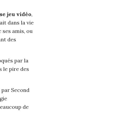
se jeu vidéo
,
ait dans la vie
c ses amis, ou
ant des
oqués par la
s le pire des
e par Second
gie
 beaucoup de