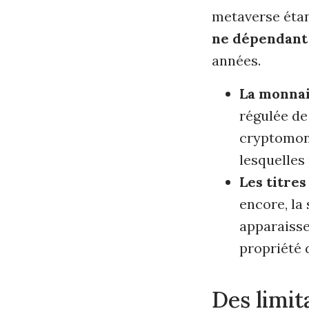
metaverse étan
ne dépendant 
années.
La monna
régulée de
cryptomonn
lesquelles
Les titres
encore, la
apparaisse
propriété 
Des limit