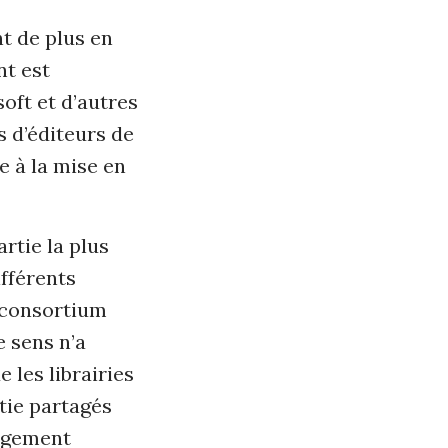
nt de plus en
nt est
oft et d’autres
s d’éditeurs de
e à la mise en
rtie la plus
ifférents
 consortium
 sens n’a
 les librairies
tie partagés
argement