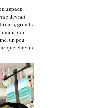
on aspect
erse devrait
diteurs, grands
ommun. Son
ne, un peu
our que chacun