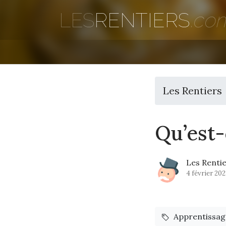
LES
RENTIERS
.co
Les Rentiers
Qu’est-
Les Renti
4 février 202
Apprentissag