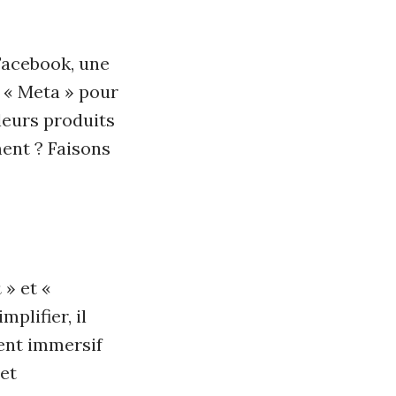
 Facebook, une
 « Meta » pour
leurs produits
ment ? Faisons
a
» et «
plifier, il
ment immersif
 et