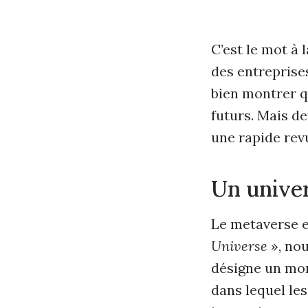
C’est le mot à
des entreprise
bien montrer q
futurs. Mais de
une rapide rev
Un univer
Le metaverse e
Universe
», nou
désigne un mond
dans lequel les