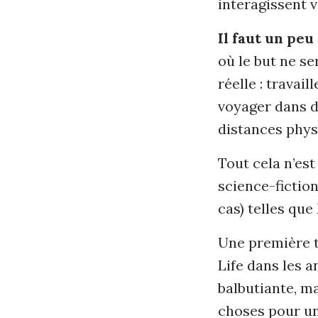
interagissent v
Il faut un pe
où le but ne se
réelle : travai
voyager dans d
distances phys
Tout cela n’es
science-fiction
cas) telles qu
Une première t
Life dans les a
balbutiante, m
choses pour un